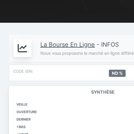
La Bourse En Ligne
- INFOS
Nous vous proposons le marché en ligne différé de
CODE ISIN:
ND %
SYNTHÈSE
VEILLE
OUVERTURE
DERNIER
+BAS