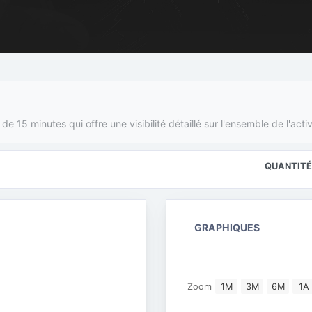
 15 minutes qui offre une visibilité détaillé sur l'ensemble de l'activ
QUANTITÉ
GRAPHIQUES
null stock price per d
Combination chart with 2 data 
Zoom
1M
3M
6M
1A
View as data table, null stock pri
The chart has 2 X axes display