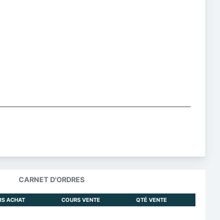
ing values, and navigator-y-axis.
CARNET D'ORDRES
RS ACHAT
COURS VENTE
QTÉ VENTE