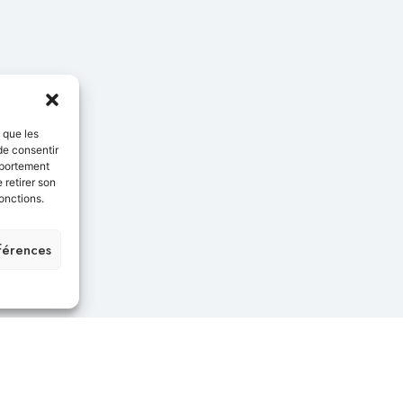
s que les
de consentir
mportement
 retirer son
onctions.
éférences