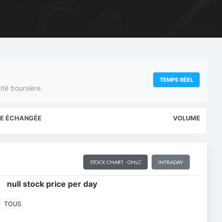
TEMPS RÉEL
ité boursière.
E ÉCHANGÉE
VOLUME
STOCK CHART - OHLC
INTRADAY
ay
null stock price per day
series.
TOUS
ce per day
ing Time, and navigator-x-axis.