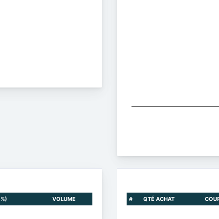
The chart has 2 Y axes display
End of interactive chart.
 %)
VOLUME
#
QTÉ ACHAT
COU